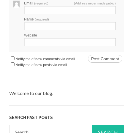
Email
(required)
(Address never made public)
Name
(required)
Website
Notify me of new comments via email.
Notify me of new posts via email.
Welcome to our blog.
SEARCH PAST POSTS
Search for: