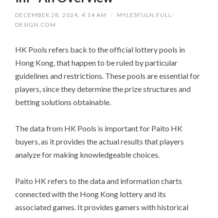
DECEMBER 28, 2024, 4:14 AM
/
MYLESFIJLN.FULL-
DESIGN.COM
HK Pools refers back to the official lottery pools in
Hong Kong, that happen to be ruled by particular
guidelines and restrictions. These pools are essential for
players, since they determine the prize structures and
betting solutions obtainable.
The data from HK Pools is important for Paito HK
buyers, as it provides the actual results that players
analyze for making knowledgeable choices.
Paito HK refers to the data and information charts
connected with the Hong Kong lottery and its
associated games. It provides gamers with historical